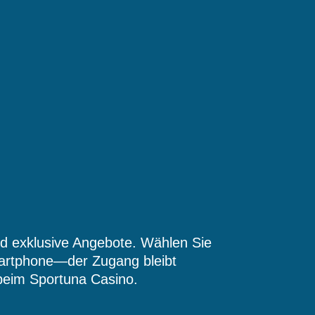
nd exklusive Angebote. Wählen Sie
martphone—der Zugang bleibt
 beim Sportuna Casino.