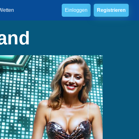
Wetten
Einloggen
Registrieren
land