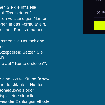
n Sie die offizielle
f "Registrieren".
hren vollständigen Namen,
nen in das Formular ein.
ie einen Benutzernamen
immen Sie Deutschland
ng.
kzeptieren: Setzen Sie
GB.
e auf ""Konto erstellen"",
ie eine KYC-Prüfung (Know
o durchlaufen. Hierfür
rsonalausweis oder
piel eine aktuelle
weis der Zahlungsmethode