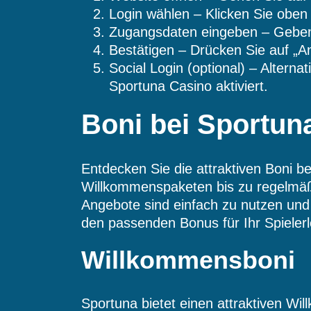
Login wählen – Klicken Sie oben
Zugangsdaten eingeben – Geben S
Bestätigen – Drücken Sie auf „A
Social Login (optional) – Altern
Sportuna Casino aktiviert.
Boni bei Sportun
Entdecken Sie die attraktiven Boni b
Willkommenspaketen bis zu regelmäßi
Angebote sind einfach zu nutzen und 
den passenden Bonus für Ihr Spielerl
Willkommensboni
Sportuna bietet einen attraktiven Wi