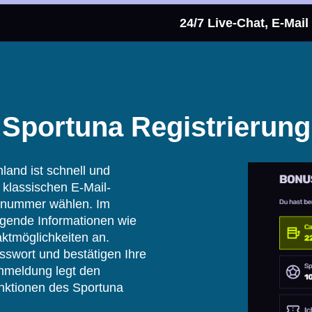
24/7 Live-Chat, E-Mail
Sportuna Registrierung
land ist schnell und
 klassischen E-Mail-
lnummer wählen. Im
egende Informationen wie
ktmöglichkeiten an.
sswort und bestätigen Ihre
nmeldung legt den
unktionen des Sportuna