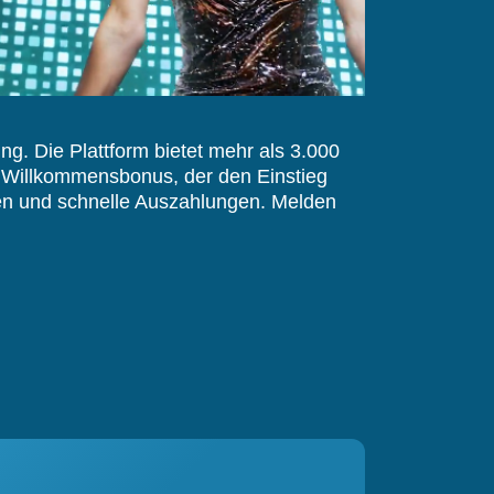
ng. Die Plattform bietet mehr als 3.000
n Willkommensbonus, der den Einstieg
len und schnelle Auszahlungen. Melden