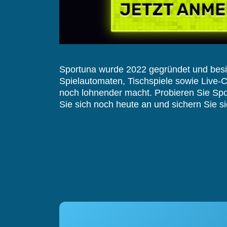
Sportuna wurde 2022 gegründet und besitzt
Spielautomaten, Tischspiele sowie Live-
noch lohnender macht. Probieren Sie Spo
Sie sich noch heute an und sichern Sie s