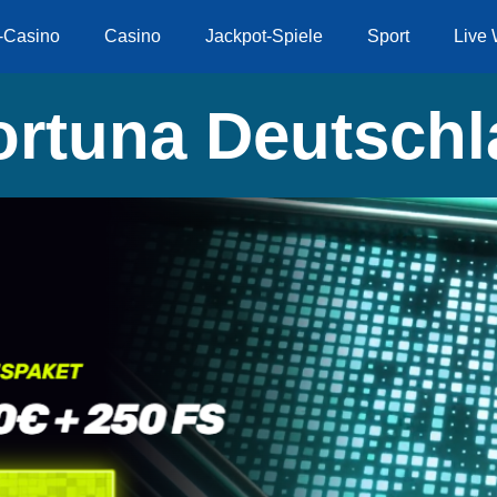
-Casino
Casino
Jackpot-Spiele
Sport
Live 
rtuna Deutsch