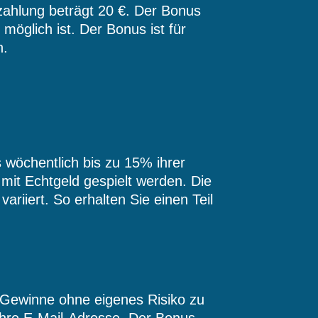
nzahlung beträgt 20 €. Der Bonus
öglich ist. Der Bonus ist für
n.
wöchentlich bis zu 15% ihrer
 mit Echtgeld gespielt werden. Die
riiert. So erhalten Sie einen Teil
e Gewinne ohne eigenes Risiko zu