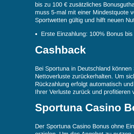
bis zu 100 € zusätzliches Bonusgutha
muss 5-mal mit einer Mindestquote v
Sportwetten gültig und hilft neuen N
Erste Einzahlung: 100% Bonus bis
Cashback
Bei Sportuna in Deutschland können 
Nettoverluste zurückerhalten. Um sich
Rückzahlung erfolgt automatisch und e
Ihrer Verluste zurück und profitieren
Sportuna Casino B
Der Sportuna Casino Bonus ohne Einz